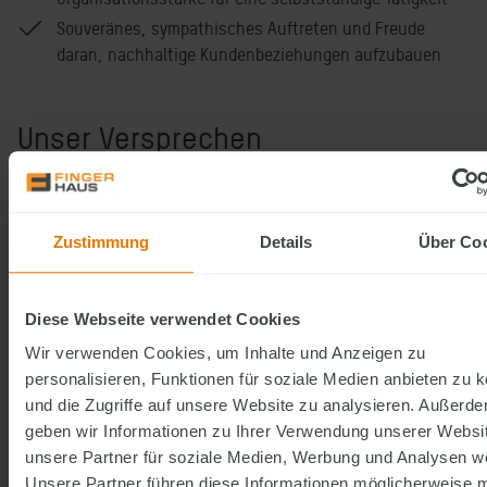
Souveränes, sympathisches Auftreten und Freude
daran, nachhaltige Kundenbeziehungen aufzubauen
Unser Versprechen
Selbstständigkeit mit starker Marke:
Tätigkeit als freier
Handelsvertreter (m/w/d) mit hoher
Eigenverantwortung und der Sicherheit eines
Zustimmung
Details
Über Co
etablierten Familienunternehmens.
Attraktive, leistungsorientierte Provision
mit
Diese Webseite verwendet Cookies
überdurchschnittlichen Einkommenschancen sowie
Incentive-Reisen.
Wir verwenden Cookies, um Inhalte und Anzeigen zu
Qualifizierte Leads aus der Zentrale
und Unterstützung
personalisieren, Funktionen für soziale Medien anbieten zu 
bei eigenen Vertriebs- und Marketingaktivitäten.
und die Zugriffe auf unsere Website zu analysieren. Außerd
geben wir Informationen zu Ihrer Verwendung unserer Websi
Umfassende Einarbeitung & Schulungen
, inklusive
unsere Partner für soziale Medien, Werbung und Analysen we
vertrieblicher und baurelevanter Trainings bis hin zum
Unsere Partner führen diese Informationen möglicherweise m
IHK-Zertifikat.