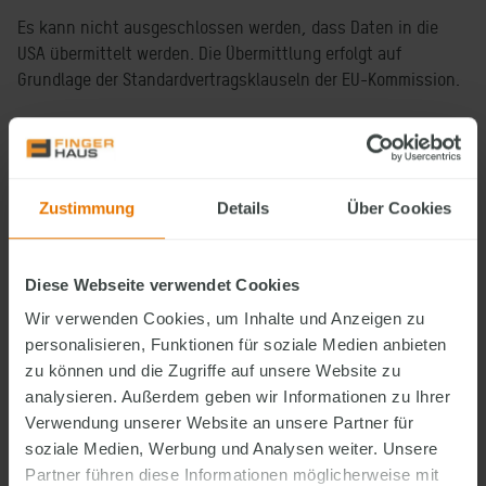
Es kann nicht ausgeschlossen werden, dass Daten in die
USA übermittelt werden. Die Übermittlung erfolgt auf
Grundlage der Standardvertragsklauseln der EU-Kommission.
Google Tag Manager
Zustimmung
Details
Über Cookies
Der Google Tag Manager dient der Verwaltung von Website-
Tags. Er selbst verarbeitet keine personenbezogenen Daten,
ermöglicht jedoch die Auslösung anderer Dienste, die unter
Diese Webseite verwendet Cookies
Umständen personenbezogene Daten verarbeiten.
Wir verwenden Cookies, um Inhalte und Anzeigen zu
Rechtsgrundlage:
personalisieren, Funktionen für soziale Medien anbieten
zu können und die Zugriffe auf unsere Website zu
Art. 6 Abs. 1 lit. f DSGVO für den technischen Einsatz
analysieren. Außerdem geben wir Informationen zu Ihrer
Art. 6 Abs. 1 lit. a DSGVO, sofern einwilligungspflichtige
Verwendung unserer Website an unsere Partner für
Dienste eingebunden werden
soziale Medien, Werbung und Analysen weiter. Unsere
Partner führen diese Informationen möglicherweise mit