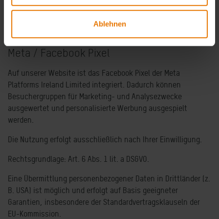
Interesse).
Ablehnen
Meta / Facebook Pixel
Auf unserer Website ist das Facebook Pixel der Meta
Platforms Ireland Limited integriert. Dadurch können
Besuchergruppen für Marketing- und Analysezwecke
ausgewertet und personalisierte Werbung ausgespielt
werden.
Die Nutzung erfolgt ausschließlich nach Ihrer Einwilligung.
Rechtsgrundlage: Art. 6 Abs. 1 lit. a DSGVO.
Eine Übermittlung personenbezogener Daten in Drittländer (z.
B. USA) ist möglich und erfolgt auf Basis geeigneter
Garantien, insbesondere der Standardvertragsklauseln der
EU-Kommission.