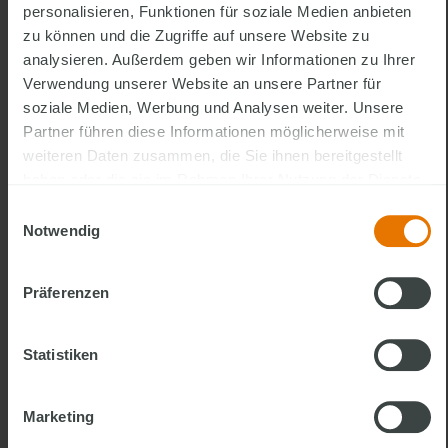
Souveränes, sympathisches Auftreten und Freude
personalisieren, Funktionen für soziale Medien anbieten
daran, nachhaltige Kundenbeziehungen aufzubauen
zu können und die Zugriffe auf unsere Website zu
analysieren. Außerdem geben wir Informationen zu Ihrer
Verwendung unserer Website an unsere Partner für
Unser Versprechen
soziale Medien, Werbung und Analysen weiter. Unsere
Partner führen diese Informationen möglicherweise mit
Selbstständigkeit mit starker Marke:
Tätigkeit als freier
weiteren Daten zusammen, die Sie ihnen bereitgestellt
Handelsvertreter (m/w/d) mit hoher
haben oder die sie im Rahmen Ihrer Nutzung der Dienste
Eigenverantwortung und der Sicherheit eines
gesammelt haben.
Einwilligungsauswahl
etablierten Familienunternehmens.
Notwendig
Attraktive, leistungsorientierte Provision
mit
überdurchschnittlichen Einkommenschancen sowie
Präferenzen
Incentive-Reisen.
Qualifizierte Leads aus der Zentrale
und Unterstützung
bei eigenen Vertriebs- und Marketingaktivitäten.
Statistiken
Umfassende Einarbeitung & Schulungen
, inklusive
vertrieblicher und baurelevanter Trainings bis hin zum
Marketing
IHK-Zertifikat.